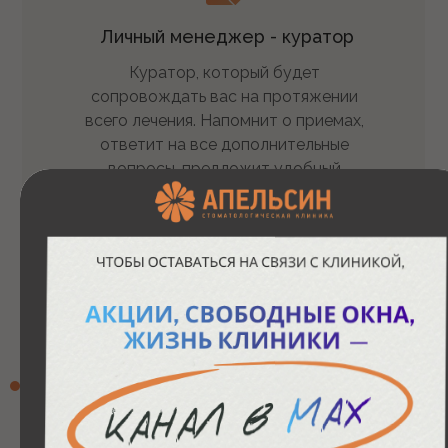
Личный менеджер - куратор
Куратор, который будет
сопровождать вас на
протяжении
всего лечения. Напомнит о
приемах,
ответит на все дополнительные
вопросы, предложит удобный
график лечения и
поддержит во
время волнительных моментов, если
потребуется
Подарки пациентам