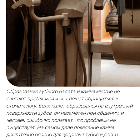
Образование зубного налёта и камня многие не
считают проблемой и не спешат обращаться к
стоматологу. Если налет образовался на внутренней
поверхности зубов, он незаметен при общении, и
человек ошибочно полагает, что проблемы не
существует. На самом деле появление камня
достаточно опасно для здоровья зубов и десен.